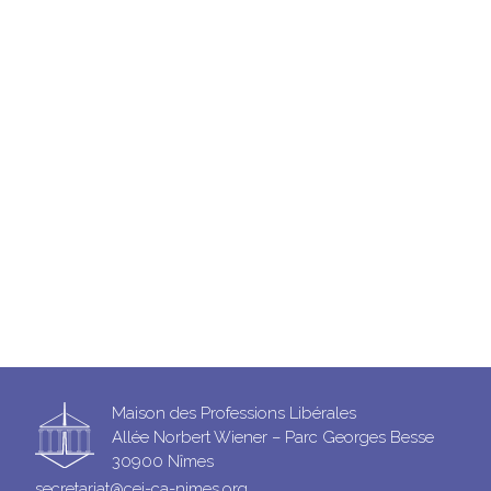
Maison des Professions Libérales
Allée Norbert Wiener – Parc Georges Besse
30900 Nîmes
secretariat@cej-ca-nimes.org