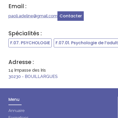
Email :
Contacter
paoli.adeline@gmail.com
Spécialités :
F.07. PSYCHOLOGIE
F.07.01. Psychologie de l’adult
Adresse :
14 Impasse des Iris
30230
-
BOUILLARGUES
Menu
Annuaire
Formations