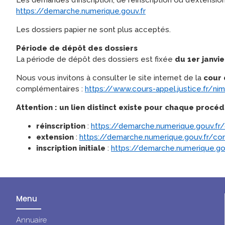
https://demarche.numerique.gouv.fr
Les dossiers papier ne sont plus acceptés.
Période de dépôt des dossiers
La période de dépôt des dossiers est fixée
du 1er janvie
Nous vous invitons à consulter le site internet de la
cour 
complémentaires :
https://www.cours-appel.justice.fr/nim
Attention : un lien distinct existe pour chaque procé
réinscription
:
https://demarche.numerique.gouv.fr/
extension
:
https://demarche.numerique.gouv.fr/com
inscription initiale
:
https://demarche.numerique.gou
Menu
Annuaire