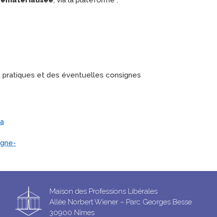
 pratiques et des éventuelles consignes
na
agne-
Maison des Professions Libérales
Allée Norbert Wiener – Parc Georges Besse
30900 Nîmes