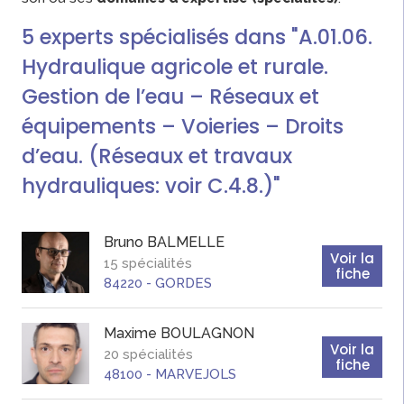
5
experts
spécialisés dans "A.01.06.
Hydraulique agricole et rurale.
Gestion de l’eau – Réseaux et
équipements – Voieries – Droits
d’eau. (Réseaux et travaux
hydrauliques: voir C.4.8.)"
Bruno
BALMELLE
Voir la
15 spécialités
fiche
84220
-
GORDES
Maxime
BOULAGNON
Voir la
20 spécialités
fiche
48100
-
MARVEJOLS