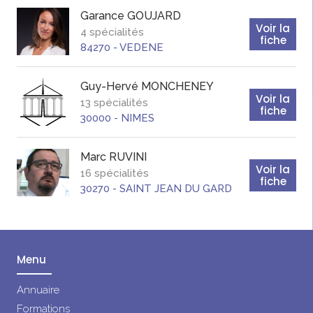
Garance
GOUJARD
Voir la
4 spécialités
fiche
84270
-
VEDENE
Guy-Hervé
MONCHENEY
Voir la
13 spécialités
fiche
30000
-
NIMES
Marc
RUVINI
Voir la
16 spécialités
fiche
30270
-
SAINT JEAN DU GARD
Menu
Annuaire
Formations