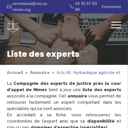
secretariat@cej-ca-
04 30 67 83
Connexion
nimes.org
68
Liste des experts
Accueil
Annuaire
A.01.06. Hydraulique agricole et ru
La
Compagnie des experts de justice près la cour
d'appel de Nîmes
tient à jour une
liste des experts
associés à la compagnie. Cet
annuaire
vous permet de
retrouver facilement un expert compétant dans les
spécialités qui lui sont associés.
En accédant à sa fiche, vous retrouverez les
coordonées de l'expert ainsi que sa
disponibilité
et
son ou ses
domaines d'expertise (spécialités)
.