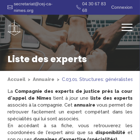
secretariat@cej-ca-
04 30 67 83
Connexion
nimes.org
68
Liste des experts
Accueil
Annuaire
C.03.01. Structures: généralistes.
La
Compagnie des experts de justice près la cour
d'appel de Nîmes
tient à jour une
liste des experts
associés à la compagnie. Cet
annuaire
vous permet de
retrouver facilement un expert compétant dans les
spécialités qui lui sont associés.
En accédant à sa fiche, vous retrouverez les
coordonées de l'expert ainsi que sa
disponibilité
et
son ou ses
domaines d'expertise (spécialités)
.