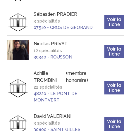
Sébastien
PRADIER
Voir la
3 spécialités
fiche
07510
-
CROS DE GEORAND
Nicolas
PRIVAT
Voir la
12 spécialités
fiche
30340
-
ROUSSON
Achille
(membre
TROMBINI
honoraire)
Voir la
22 spécialités
fiche
48220
-
LE PONT DE
MONTVERT
David
VALERIANI
Voir la
3 spécialités
fiche
30800
-
SAINT GILLES