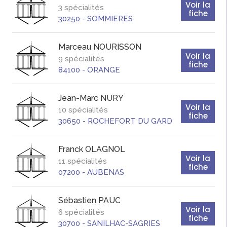
Voir la
3 spécialités
fiche
30250
-
SOMMIERES
Marceau
NOURISSON
Voir la
9 spécialités
fiche
84100
-
ORANGE
Jean-Marc
NURY
Voir la
10 spécialités
fiche
30650
-
ROCHEFORT DU GARD
Franck
OLAGNOL
Voir la
11 spécialités
fiche
07200
-
AUBENAS
Sébastien
PAUC
Voir la
6 spécialités
fiche
30700
-
SANILHAC-SAGRIES