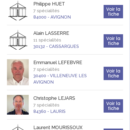
Philippe
HUET
Voir la
7 spécialités
fiche
84000
-
AVIGNON
Alain
LASSERRE
Voir la
11 spécialités
fiche
30132
-
CAISSARGUES
Emmanuel
LEFEBVRE
7 spécialités
Voir la
fiche
30400
-
VILLENEUVE LES
AVIGNON
Christophe
LEJARS
Voir la
7 spécialités
fiche
84360
-
LAURIS
Laurent
MOURISSOUX