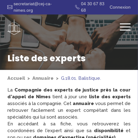
secretariat@cej-ca-
04 30 67 83
Connexion
nimes.org
68
Liste des experts
Accueil
Annuaire
G.18.01. Balistique.
La
Compagnie des experts de justice près la cour
d'appel de Nîmes
tient à jour une
liste des experts
associés à la compagnie. Cet
annuaire
vous permet de
retrouver facilement un expert compétant dans les
spécialités qui lui sont associés.
En accédant à sa fiche, vous retrouverez les
coordonées de l'expert ainsi que sa
disponibilité
et
son ou ses
domaines d'expertise (spécialités)
.