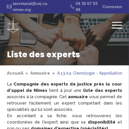
secretariat@cej-ca-
04 30 67 83
Connexion
nimes.org
68
Liste des experts
Accueil
Annuaire
A.13.04. Oenologie - Appellations -
La
Compagnie des experts de justice près la cour
d'appel de Nîmes
tient à jour une
liste des experts
associés à la compagnie. Cet
annuaire
vous permet de
retrouver facilement un expert compétant dans les
spécialités qui lui sont associés.
En accédant à sa fiche, vous retrouverez les
coordonées de l'expert ainsi que sa
disponibilité
et
son ou ses
domaines d'expertise (spécialités)
.