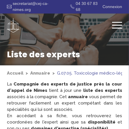
secretariat@cej-ca-
04 30 67 83
Connexion
nimes.org
68
Liste des experts
Accueil
Annuaire
G.07.05. Toxicologie médico-légale
La
Compagnie des experts de justice près la cour
d'appel de Nîmes
tient à jour une
liste des experts
associés à la compagnie. Cet
annuaire
vous permet de
retrouver facilement un expert compétant dans les
spécialités qui lui sont associés.
En accédant à sa fiche, vous retrouverez les
coordonées de l'expert ainsi que sa
disponibilité
et
son ou ses
domaines d'expertise (spécialités)
.