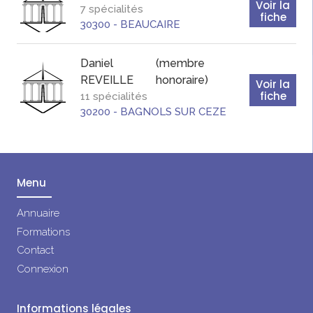
Voir la
7 spécialités
fiche
30300
-
BEAUCAIRE
Daniel
(membre
REVEILLE
honoraire)
Voir la
fiche
11 spécialités
30200
-
BAGNOLS SUR CEZE
Menu
Annuaire
Formations
Contact
Connexion
Informations légales