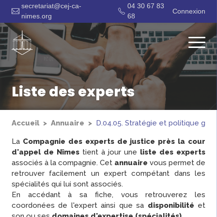
secretariat@cej-ca-
04 30 67 83
Connexion
nimes.org
68
Liste des experts
Accueil
Annuaire
D.04.05. Stratégie et politique gén
La
Compagnie des experts de justice près la cour
d'appel de Nîmes
tient à jour une
liste des experts
associés à la compagnie. Cet
annuaire
vous permet de
retrouver facilement un expert compétant dans les
spécialités qui lui sont associés.
En accédant à sa fiche, vous retrouverez les
coordonées de l'expert ainsi que sa
disponibilité
et
son ou ses
domaines d'expertise (spécialités)
.