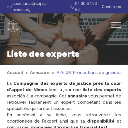
secretariat@cej-ca-
04 30 67 83
Connexion
nimes.org
68
Liste des experts
Accueil
Annuaire
A.01.08. Productions de grandes cu
La
Compagnie des experts de justice près la cour
d'appel de Nîmes
tient à jour une
liste des experts
associés à la compagnie. Cet
annuaire
vous permet de
retrouver facilement un expert compétant dans les
spécialités qui lui sont associés.
En accédant à sa fiche, vous retrouverez les
coordonées de l'expert ainsi que sa
disponibilité
et
son ou ses
domaines d'expertise (spécialités)
.