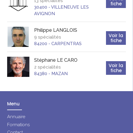
13 spécialités
fiche
30400
-
VILLENEUVE LES
AVIGNON
Philippe
LANGLOIS
Voir la
9 spécialités
fiche
84200
-
CARPENTRAS
Stéphane
LE CARO
Voir la
2 spécialités
fiche
84380
-
MAZAN
Menu
Annuaire
Formations
Contact