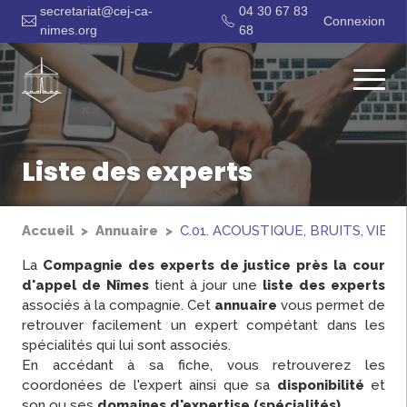
secretariat@cej-ca-
04 30 67 83
Connexion
nimes.org
68
Liste des experts
Accueil
Annuaire
C.01. ACOUSTIQUE, BRUITS, VIBR
La
Compagnie des experts de justice près la cour
d'appel de Nîmes
tient à jour une
liste des experts
associés à la compagnie. Cet
annuaire
vous permet de
retrouver facilement un expert compétant dans les
spécialités qui lui sont associés.
En accédant à sa fiche, vous retrouverez les
coordonées de l'expert ainsi que sa
disponibilité
et
son ou ses
domaines d'expertise (spécialités)
.