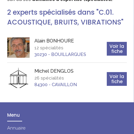
2
experts
spécialisés dans "C.01.
ACOUSTIQUE, BRUITS, VIBRATIONS"
Alain
BONHOURE
Voir la
12 spécialités
fiche
30230
-
BOUILLARGUES
Michel
DENGLOS
Voir la
26 spécialités
fiche
84300
-
CAVAILLON
Menu
Annuaire