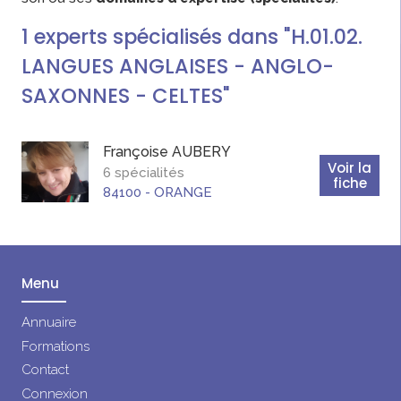
1
experts
spécialisés dans "H.01.02.
LANGUES ANGLAISES - ANGLO-
SAXONNES - CELTES"
Françoise
AUBERY
Voir la
6 spécialités
fiche
84100
-
ORANGE
Menu
Annuaire
Formations
Contact
Connexion