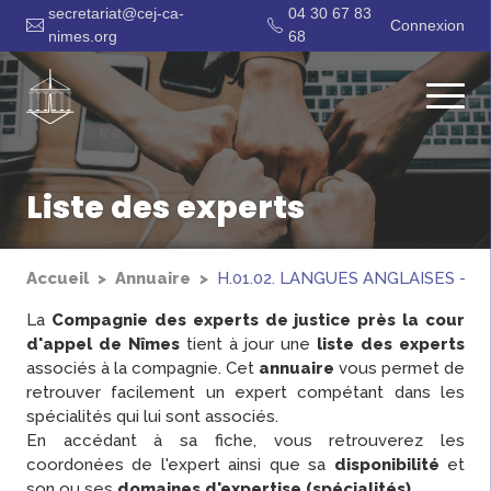
secretariat@cej-ca-
04 30 67 83
Connexion
nimes.org
68
Liste des experts
Accueil
Annuaire
H.01.02. LANGUES ANGLAISES - 
La
Compagnie des experts de justice près la cour
d'appel de Nîmes
tient à jour une
liste des experts
associés à la compagnie. Cet
annuaire
vous permet de
retrouver facilement un expert compétant dans les
spécialités qui lui sont associés.
En accédant à sa fiche, vous retrouverez les
coordonées de l'expert ainsi que sa
disponibilité
et
son ou ses
domaines d'expertise (spécialités)
.