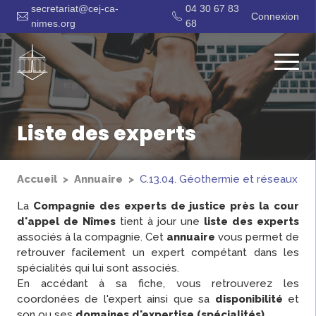
secretariat@cej-ca-
04 30 67 83
Connexion
nimes.org
68
Liste des experts
Accueil
Annuaire
C.13.04. Géothermie et réseaux urb
La
Compagnie des experts de justice près la cour
d'appel de Nîmes
tient à jour une
liste des experts
associés à la compagnie. Cet
annuaire
vous permet de
retrouver facilement un expert compétant dans les
spécialités qui lui sont associés.
En accédant à sa fiche, vous retrouverez les
coordonées de l'expert ainsi que sa
disponibilité
et
son ou ses
domaines d'expertise (spécialités)
.