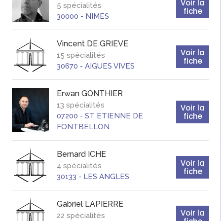
Voir la
5 spécialités
fiche
30000
-
NIMES
Vincent
DE GRIEVE
Voir la
15 spécialités
fiche
30670
-
AIGUES VIVES
Erwan
GONTHIER
13 spécialités
Voir la
fiche
07200
-
ST ETIENNE DE
FONTBELLON
Bernard
ICHE
Voir la
4 spécialités
fiche
30133
-
LES ANGLES
Gabriel
LAPIERRE
Voir la
22 spécialités