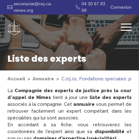
secretariat@cej-ca-
04 30 67 83
Connexion
nimes.org
68
Liste des experts
Accueil
Annuaire
C.05.01. Fondations spéciales: pieux
La
Compagnie des experts de justice près la cour
d'appel de Nîmes
tient à jour une
liste des experts
associés à la compagnie. Cet
annuaire
vous permet de
retrouver facilement un expert compétant dans les
spécialités qui lui sont associés.
En accédant à sa fiche, vous retrouverez les
coordonées de l'expert ainsi que sa
disponibilité
et
son ou ses
domaines d'expertise (spécialités)
.