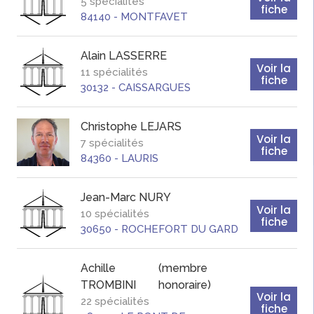
5 spécialités
fiche
84140
-
MONTFAVET
Alain
LASSERRE
Voir la
11 spécialités
fiche
30132
-
CAISSARGUES
Christophe
LEJARS
Voir la
7 spécialités
fiche
84360
-
LAURIS
Jean-Marc
NURY
Voir la
10 spécialités
fiche
30650
-
ROCHEFORT DU GARD
Achille
(membre
TROMBINI
honoraire)
Voir la
22 spécialités
fiche