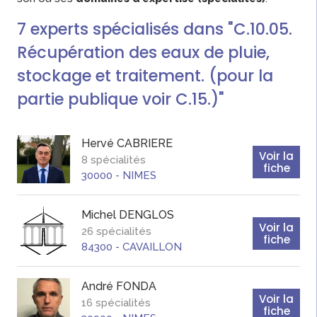
7
experts
spécialisés dans "C.10.05.
Récupération des eaux de pluie,
stockage et traitement. (pour la
partie publique voir C.15.)"
Hervé
CABRIERE
Voir la
8 spécialités
fiche
30000
-
NIMES
Michel
DENGLOS
Voir la
26 spécialités
fiche
84300
-
CAVAILLON
André
FONDA
Voir la
16 spécialités
fiche