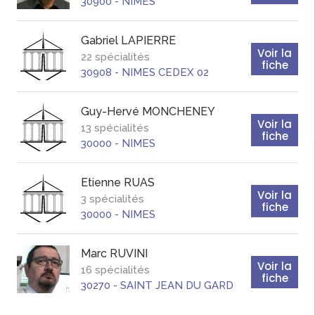
30900
-
NIMES
Gabriel
LAPIERRE
Voir la
22 spécialités
fiche
30908
-
NIMES CEDEX 02
Guy-Hervé
MONCHENEY
Voir la
13 spécialités
fiche
30000
-
NIMES
Etienne
RUAS
Voir la
3 spécialités
fiche
30000
-
NIMES
Marc
RUVINI
Voir la
16 spécialités
fiche
30270
-
SAINT JEAN DU GARD