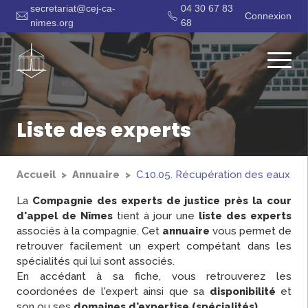
secretariat@cej-ca-
04 30 67 83
Connexion
nimes.org
68
Liste des experts
Accueil
Annuaire
C.10.05. Récupération des eaux de p
La
Compagnie des experts de justice près la cour
d'appel de Nîmes
tient à jour une
liste des experts
associés à la compagnie. Cet
annuaire
vous permet de
retrouver facilement un expert compétant dans les
spécialités qui lui sont associés.
En accédant à sa fiche, vous retrouverez les
coordonées de l'expert ainsi que sa
disponibilité
et
son ou ses
domaines d'expertise (spécialités)
.