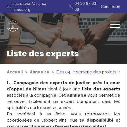
secretariat@cej-ca-
04 30 67 83
Connexion
nimes.org
68
Liste des experts
Accueil
Annuaire
E.01.04. Ingénierie des projets inf
La
Compagnie des experts de justice près la cour
d'appel de Nîmes
tient à jour une
liste des experts
associés à la compagnie. Cet
annuaire
vous permet de
retrouver facilement un expert compétant dans les
spécialités qui lui sont associés.
En accédant à sa fiche, vous retrouverez les
coordonées de l'expert ainsi que sa
disponibilité
et
son ou ses
domaines d'expertise (spécialités)
.