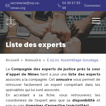
secretariat@cej-ca-
04 30 67 83
Connexion
nimes.org
68
Liste des experts
Accueil
Annuaire
E.05.02. Assemblage (soudage, bra
La
Compagnie des experts de justice près la cour
d'appel de Nîmes
tient à jour une
liste des experts
associés à la compagnie. Cet
annuaire
vous permet de
retrouver facilement un expert compétant dans les
spécialités qui lui sont associés.
En accédant à sa fiche, vous retrouverez les
coordonées de l'expert ainsi que sa
disponibilité
et
son ou ses
domaines d'expertise (spécialités)
.