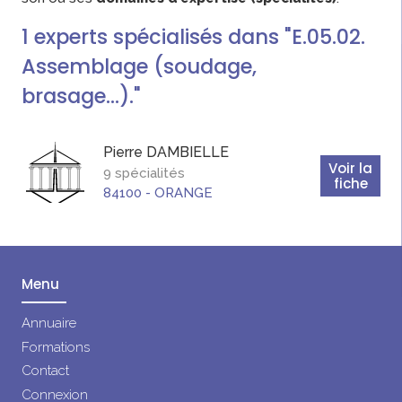
1
experts
spécialisés dans "E.05.02.
Assemblage (soudage,
brasage…)."
Pierre
DAMBIELLE
Voir la
9 spécialités
fiche
84100
-
ORANGE
Menu
Annuaire
Formations
Contact
Connexion