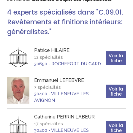
4
experts
spécialisés dans "C.09.01.
Revêtements et finitions intérieurs:
généralistes."
Patrice
HILAIRE
Voir la
12 spécialités
fiche
30650
-
ROCHEFORT DU GARD
Emmanuel
LEFEBVRE
7 spécialités
Voir la
fiche
30400
-
VILLENEUVE LES
AVIGNON
Catherine
PERRIN LABEUR
17 spécialités
Voir la
fiche
30400
-
VILLENEUVE LES