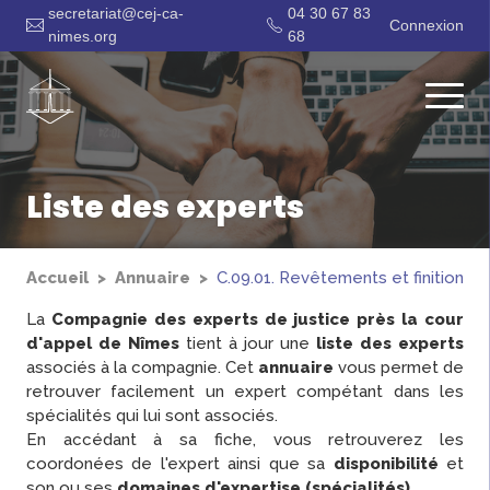
secretariat@cej-ca-
04 30 67 83
Connexion
nimes.org
68
Liste des experts
Accueil
Annuaire
C.09.01. Revêtements et finitions in
La
Compagnie des experts de justice près la cour
d'appel de Nîmes
tient à jour une
liste des experts
associés à la compagnie. Cet
annuaire
vous permet de
retrouver facilement un expert compétant dans les
spécialités qui lui sont associés.
En accédant à sa fiche, vous retrouverez les
coordonées de l'expert ainsi que sa
disponibilité
et
son ou ses
domaines d'expertise (spécialités)
.