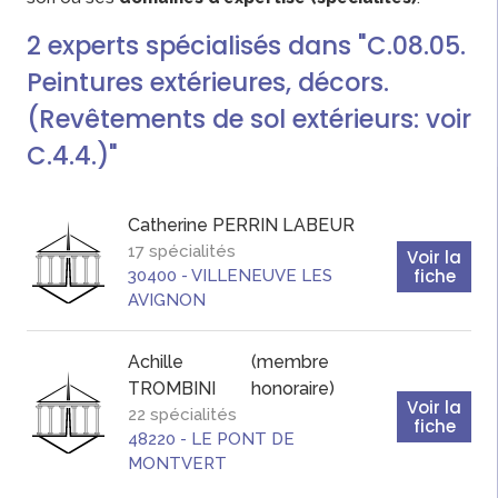
2
experts
spécialisés dans "C.08.05.
Peintures extérieures, décors.
(Revêtements de sol extérieurs: voir
C.4.4.)"
Catherine
PERRIN LABEUR
17 spécialités
Voir la
fiche
30400
-
VILLENEUVE LES
AVIGNON
Achille
(membre
TROMBINI
honoraire)
Voir la
22 spécialités
fiche
48220
-
LE PONT DE
MONTVERT