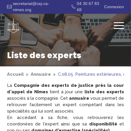
secretariat@cej-ca-
04 30 67 83
Connexion
nimes.org
68
Liste des experts
Accueil
Annuaire
C.08.05. Peintures extérieures, déc
La
Compagnie des experts de justice près la cour
d'appel de Nîmes
tient à jour une
liste des experts
associés à la compagnie. Cet
annuaire
vous permet de
retrouver facilement un expert compétant dans les
spécialités qui lui sont associés.
En accédant à sa fiche, vous retrouverez les
coordonées de l'expert ainsi que sa
disponibilité
et
son ou ses
domaines d'expertise (spécialités)
.