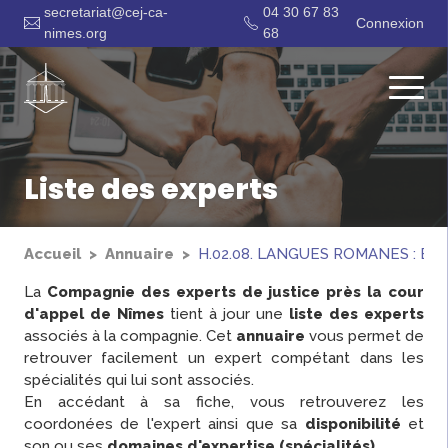
secretariat@cej-ca-
04 30 67 83
Connexion
nimes.org
68
Liste des experts
Accueil
Annuaire
H.02.08. LANGUES ROMANES : E
La
Compagnie des experts de justice près la cour
d'appel de Nîmes
tient à jour une
liste des experts
associés à la compagnie. Cet
annuaire
vous permet de
retrouver facilement un expert compétant dans les
spécialités qui lui sont associés.
En accédant à sa fiche, vous retrouverez les
coordonées de l'expert ainsi que sa
disponibilité
et
son ou ses
domaines d'expertise (spécialités)
.