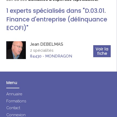
1
experts
spécialisés dans "D.03.01.
Finance d'entreprise (délinquance
ECOFI)"
Jean
DEBELMAS
Voir la
2 spécialités
fiche
84430
-
MONDRAGON
Menu
Annuaire
Formations
Contact
Connexion