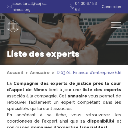
secretariat@cej-ca-
04 30 67 83
Connexion
nimes.org
68
Liste des experts
Accueil
Annuaire
D.03.01. Finance d'entreprise (déli
La
Compagnie des experts de justice près la cour
d'appel de Nîmes
tient à jour une
liste des experts
associés à la compagnie. Cet
annuaire
vous permet de
retrouver facilement un expert compétant dans les
spécialités qui lui sont associés.
En accédant à sa fiche, vous retrouverez les
coordonées de l'expert ainsi que sa
disponibilité
et
son ou ses
domaines d'expertise (spécialités)
.