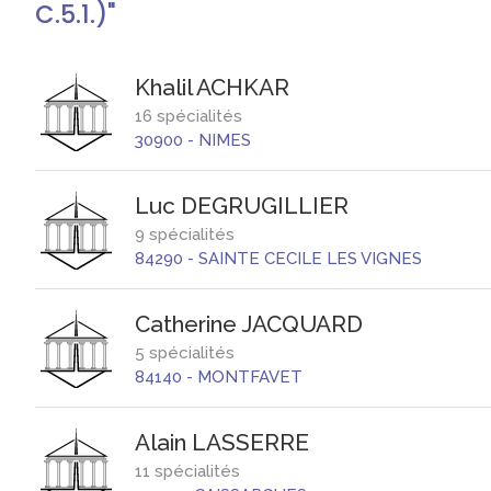
C.5.1.)"
Khalil
ACHKAR
16 spécialités
30900
-
NIMES
Luc
DEGRUGILLIER
9 spécialités
84290
-
SAINTE CECILE LES VIGNES
Catherine
JACQUARD
5 spécialités
84140
-
MONTFAVET
Alain
LASSERRE
11 spécialités