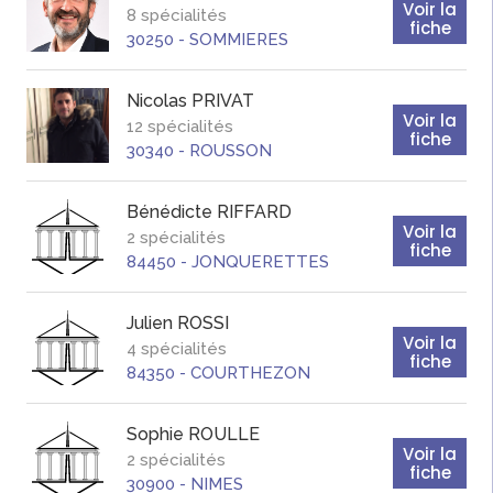
Voir la
8 spécialités
fiche
30250
-
SOMMIERES
Nicolas
PRIVAT
Voir la
12 spécialités
fiche
30340
-
ROUSSON
Bénédicte
RIFFARD
Voir la
2 spécialités
fiche
84450
-
JONQUERETTES
Julien
ROSSI
Voir la
4 spécialités
fiche
84350
-
COURTHEZON
Sophie
ROULLE
Voir la
2 spécialités
fiche
30900
-
NIMES