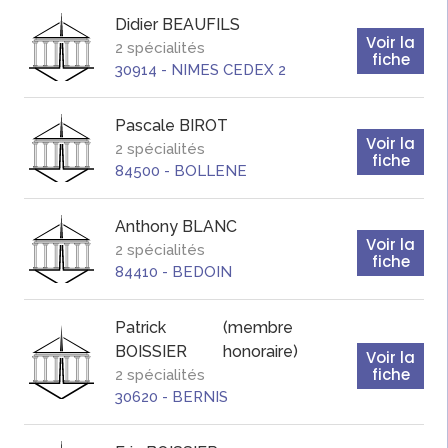
Didier
BEAUFILS
Voir la
2 spécialités
fiche
30914
-
NIMES CEDEX 2
Pascale
BIROT
Voir la
2 spécialités
fiche
84500
-
BOLLENE
Anthony
BLANC
Voir la
2 spécialités
fiche
84410
-
BEDOIN
Patrick
(membre
BOISSIER
honoraire)
Voir la
fiche
2 spécialités
30620
-
BERNIS