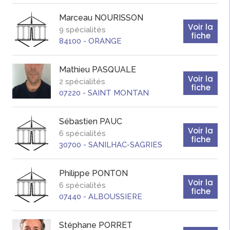
Marceau
NOURISSON
Voir la
9 spécialités
fiche
84100
-
ORANGE
Mathieu
PASQUALE
Voir la
2 spécialités
fiche
07220
-
SAINT MONTAN
Sébastien
PAUC
Voir la
6 spécialités
fiche
30700
-
SANILHAC-SAGRIES
Philippe
PONTON
Voir la
6 spécialités
fiche
07440
-
ALBOUSSIERE
Stéphane
PORRET