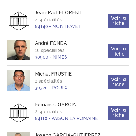
Jean-Paul
FLORENT
Voir la
2 spécialités
fiche
84140
-
MONTFAVET
André
FONDA
Voir la
16 spécialités
fiche
30900
-
NIMES
Michel
FRUSTIE
Voir la
2 spécialités
fiche
30320
-
POULX
Fernando
GARCIA
Voir la
2 spécialités
fiche
84110
-
VAISON LA ROMAINE
Joseph
GARCIA-GUTIERREZ