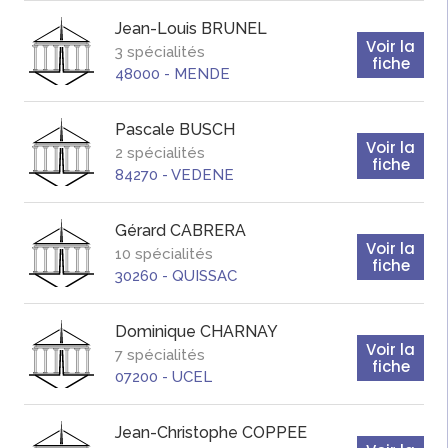
Jean-Louis
BRUNEL
Voir la
3 spécialités
fiche
48000
-
MENDE
Pascale
BUSCH
Voir la
2 spécialités
fiche
84270
-
VEDENE
Gérard
CABRERA
Voir la
10 spécialités
fiche
30260
-
QUISSAC
Dominique
CHARNAY
Voir la
7 spécialités
fiche
07200
-
UCEL
Jean-Christophe
COPPEE