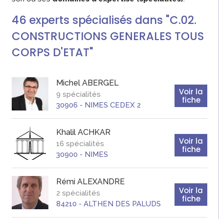
46
experts
spécialisés dans "C.02.
CONSTRUCTIONS GENERALES TOUS
CORPS D'ETAT"
Michel
ABERGEL
Voir la
9 spécialités
fiche
30906
-
NIMES CEDEX 2
Khalil
ACHKAR
Voir la
16 spécialités
fiche
30900
-
NIMES
Rémi
ALEXANDRE
Voir la
2 spécialités
fiche
84210
-
ALTHEN DES PALUDS