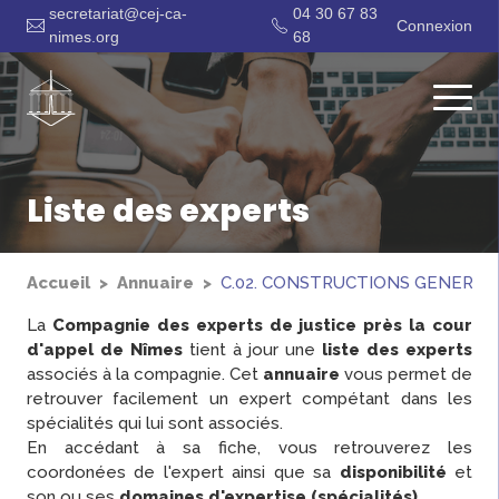
secretariat@cej-ca-
04 30 67 83
Connexion
nimes.org
68
Liste des experts
Accueil
Annuaire
C.02. CONSTRUCTIONS GENERAL
La
Compagnie des experts de justice près la cour
d'appel de Nîmes
tient à jour une
liste des experts
associés à la compagnie. Cet
annuaire
vous permet de
retrouver facilement un expert compétant dans les
spécialités qui lui sont associés.
En accédant à sa fiche, vous retrouverez les
coordonées de l'expert ainsi que sa
disponibilité
et
son ou ses
domaines d'expertise (spécialités)
.