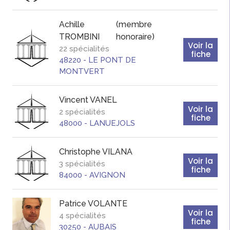
Achille
(membre
TROMBINI
honoraire)
Voir la
22 spécialités
fiche
48220
-
LE PONT DE
MONTVERT
Vincent
VANEL
Voir la
2 spécialités
fiche
48000
-
LANUEJOLS
Christophe
VILANA
Voir la
3 spécialités
fiche
84000
-
AVIGNON
Patrice
VOLANTE
Voir la
4 spécialités
fiche
30250
-
AUBAIS