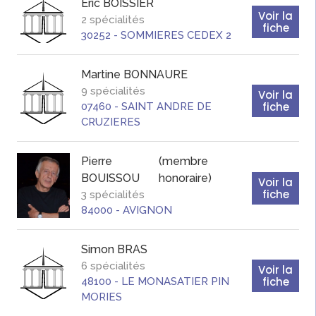
Eric
BOISSIER
Voir la
2 spécialités
fiche
30252
-
SOMMIERES CEDEX 2
Martine
BONNAURE
9 spécialités
Voir la
fiche
07460
-
SAINT ANDRE DE
CRUZIERES
Pierre
(membre
BOUISSOU
honoraire)
Voir la
fiche
3 spécialités
84000
-
AVIGNON
Simon
BRAS
6 spécialités
Voir la
fiche
48100
-
LE MONASATIER PIN
MORIES