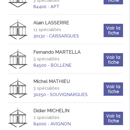
fiche
3 spécialités
84400
-
APT
Alain
LASSERRE
Voir la
11 spécialités
fiche
30132
-
CAISSARGUES
Fernando
MARTELLA
Voir la
3 spécialités
fiche
84500
-
BOLLENE
Michel
MATHIEU
Voir la
3 spécialités
fiche
30250
-
SOUVIGNARGUES
Didier
MICHELIN
Voir la
2 spécialités
fiche
84000
-
AVIGNON