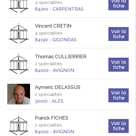
Voir la
4 spécialités
fiche
84200
-
CARPENTRAS
Vincent
CRETIN
Voir la
4 spécialités
fiche
84190
-
GIGONDAS
Thomas
CULLIERRIER
Voir la
2 spécialités
fiche
84000
-
AVIGNON
Aymeric
DELASSUS
Voir la
2 spécialités
fiche
30100
-
ALES
Franck
FICHES
Voir la
2 spécialités
fiche
84000
-
AVIGNON