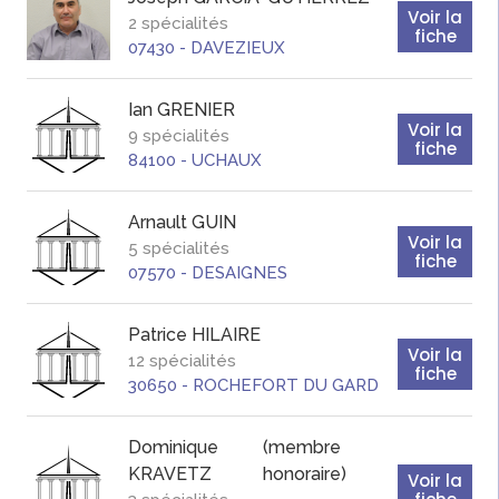
Voir la
2 spécialités
fiche
07430
-
DAVEZIEUX
Ian
GRENIER
Voir la
9 spécialités
fiche
84100
-
UCHAUX
Arnault
GUIN
Voir la
5 spécialités
fiche
07570
-
DESAIGNES
Patrice
HILAIRE
Voir la
12 spécialités
fiche
30650
-
ROCHEFORT DU GARD
Dominique
(membre
KRAVETZ
honoraire)
Voir la